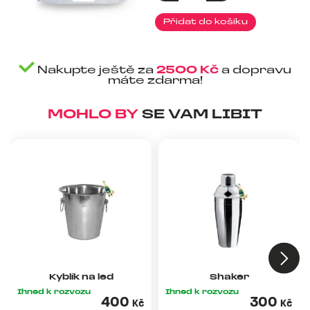
kostkový
28kg
Přidat do košiku
množství
Nakupte ještě za
2500
Kč
a dopravu
máte zdarma!
MOHLO BY
SE VÁM LÍBIT
Kyblík na led
Shaker
Ihned k rozvozu
Ihned k rozvozu
400
300
Kč
Kč