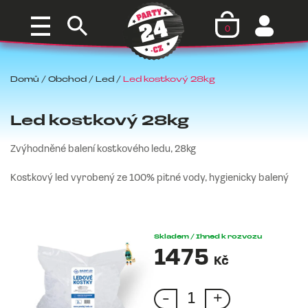
0
Domů
/
Obchod
/
Led
/
Led kostkový 28kg
Led kostkový 28kg
Zvýhodněné balení kostkového ledu, 28kg
Kostkový led vyrobený ze 100% pitné vody, hygienicky balený
Skladem / Ihned k rozvozu
1475
Kč
-
+
Led