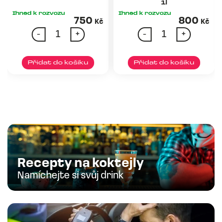
1l
Ihned k rozvozu
Ihned k rozvozu
750
800
Kč
Kč
+
Alkohol
-
+
-
+
Aperol
Absolut
Spritz
1l
množství
+
Nealko
Vodka
2x
Přidat do košiku
Přidat do košiku
Granini
1l
Párty
Rum
množství
sety
Gin
Alkonuky
Tequila
Exotic
Whip
Recepty na koktejly
Whisky
Namíchejte si svůj drink
THC-
Cognac
x
Víno a